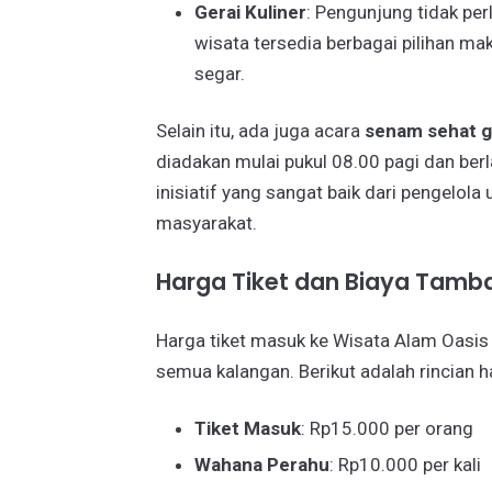
Gerai Kuliner
: Pengunjung tidak pe
wisata tersedia berbagai pilihan ma
segar.
Selain itu, ada juga acara
senam sehat g
diadakan mulai pukul 08.00 pagi dan ber
inisiatif yang sangat baik dari pengelol
masyarakat.
Harga Tiket dan Biaya Tamb
Harga tiket masuk ke Wisata Alam Oasis
semua kalangan. Berikut adalah rincian h
Tiket Masuk
: Rp15.000 per orang
Wahana Perahu
: Rp10.000 per kali