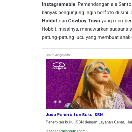
Instagramable
. Pemandangan ala Santor
banyak pengunjung ingin berfoto di sini. 
Hobbit
dan
Cowboy Town
yang memberi
Hobbit, misalnya, menawarkan suasana se
patung-patung lucu yang membuat anak-
Iklan Google Ads
Jasa Penerbitan Buku ISBN
Penerbitan buku ISBN dengan Layanan Cepat, Har
jasapenerbitanbuku.com