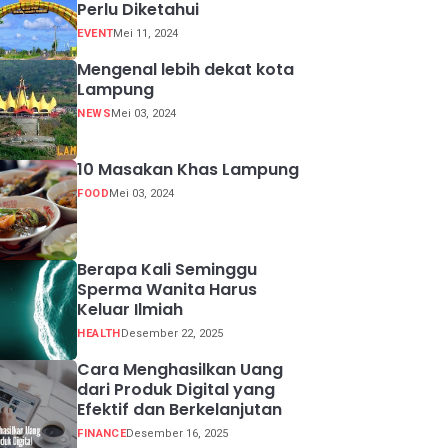
Perlu Diketahui
EVENT
Mei 11, 2024
Mengenal lebih dekat kota
Lampung
NEWS
Mei 03, 2024
10 Masakan Khas Lampung
FOOD
Mei 03, 2024
Berapa Kali Seminggu
Sperma Wanita Harus
Keluar Ilmiah
HEALTH
Desember 22, 2025
Cara Menghasilkan Uang
dari Produk Digital yang
Efektif dan Berkelanjutan
FINANCE
Desember 16, 2025