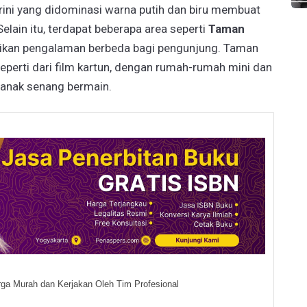
ini yang didominasi warna putih dan biru membuat
Selain itu, terdapat beberapa area seperti
Taman
kan pengalaman berbeda bagi pengunjung. Taman
perti dari film kartun, dengan rumah-rumah mini dan
anak senang bermain.
ga Murah dan Kerjakan Oleh Tim Profesional