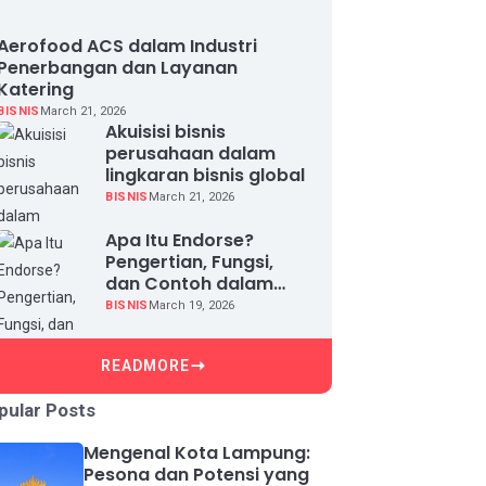
Aerofood ACS dalam Industri
Penerbangan dan Layanan
Katering
BISNIS
March 21, 2026
Akuisisi bisnis
perusahaan dalam
lingkaran bisnis global
BISNIS
March 21, 2026
Apa Itu Endorse?
Pengertian, Fungsi,
dan Contoh dalam
Dunia Bisnis
BISNIS
March 19, 2026
READMORE
pular Posts
Mengenal Kota Lampung:
Pesona dan Potensi yang