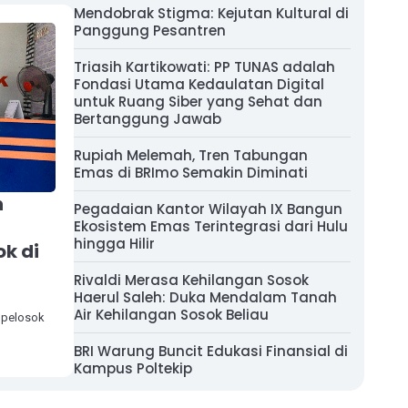
Mendobrak Stigma: Kejutan Kultural di
Panggung Pesantren
Triasih Kartikowati: PP TUNAS adalah
Fondasi Utama Kedaulatan Digital
untuk Ruang Siber yang Sehat dan
Bertanggung Jawab
Rupiah Melemah, Tren Tabungan
Emas di BRImo Semakin Diminati
h
Pegadaian Kantor Wilayah IX Bangun
Ekosistem Emas Terintegrasi dari Hulu
hingga Hilir
k di
Rivaldi Merasa Kehilangan Sosok
Haerul Saleh: Duka Mendalam Tanah
Air Kehilangan Sosok Beliau
 pelosok
BRI Warung Buncit Edukasi Finansial di
Kampus Poltekip