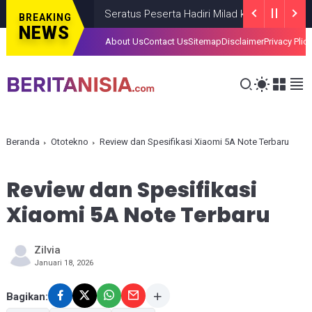
Seratus Peserta Hadiri Milad ke-VI HIMMAH DIY Be
BREAKING
NEWS
About Us
Contact Us
Sitemap
Disclaimer
Privacy Plic
Beranda
Ototekno
Review dan Spesifikasi Xiaomi 5A Note Terbaru
Review dan Spesifikasi
Xiaomi 5A Note Terbaru
Zilvia
Januari 18, 2026
Bagikan: