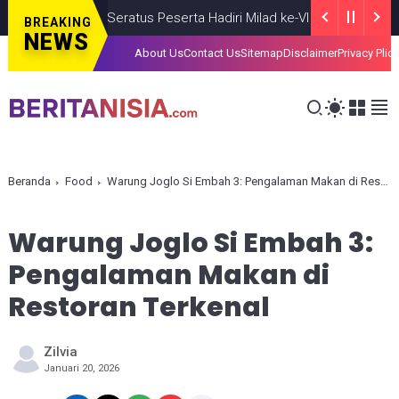
Seratus Peserta Hadiri Milad ke-VI HIMMAH DIY Bertema
BREAKING
NEWS
About Us
Contact Us
Sitemap
Disclaimer
Privacy Plic
Beranda
Food
Warung Joglo Si Embah 3: Pengalaman Makan di Restoran Terkenal
Warung Joglo Si Embah 3:
Pengalaman Makan di
Restoran Terkenal
Zilvia
Januari 20, 2026