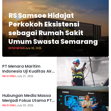
RS Samsoe Hidajat
Perkokoh Eksistensi
sebagai Rumah Sakit
Umum Swasta Semarang
KESEHATAN
July 30, 2026
PT Menara Maritim
Indonesia Uji Kualitas Air
Dan Emisi Di Pelindo Tower
NASIONAL
July 21, 2026
Hubungan Media Massa
Menjadi Fokus Utama PT
Menara Maritim Indonesia
NASIONAL
July 03, 2026
Di Forum