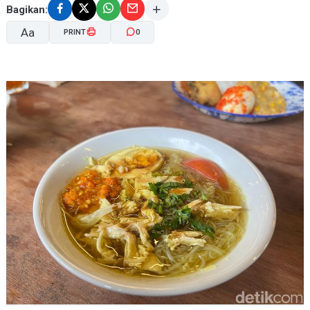
Bagikan:
Aa
PRINT
0
A-
A+