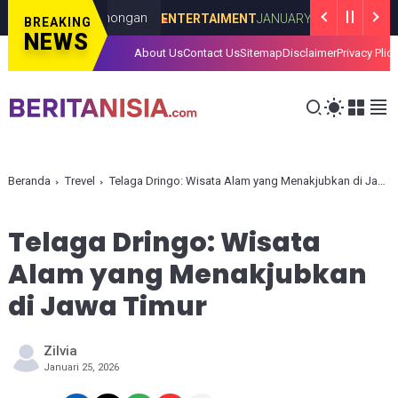
di Bahan Omongan
Seratus P
ENTERTAIMENT
JANUARY 06, 2026
BREAKING
NEWS
About Us
Contact Us
Sitemap
Disclaimer
Privacy Plic
Beranda
Trevel
Telaga Dringo: Wisata Alam yang Menakjubkan di Jawa Timur
Telaga Dringo: Wisata
Alam yang Menakjubkan
di Jawa Timur
Zilvia
Januari 25, 2026