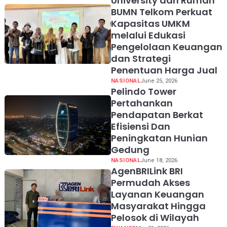
University dan Rumah
BUMN Telkom Perkuat
Kapasitas UMKM
melalui Edukasi
Pengelolaan Keuangan
dan Strategi
Penentuan Harga Jual
NASIONAL
June 25, 2026
Pelindo Tower
Pertahankan
Pendapatan Berkat
Efisiensi Dan
Peningkatan Hunian
Gedung
NASIONAL
June 18, 2026
AgenBRILink BRI
Permudah Akses
Layanan Keuangan
Masyarakat Hingga
Pelosok di Wilayah