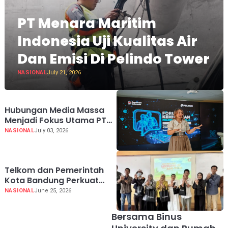
PT Menara Maritim
Indonesia Uji Kualitas Air
Dan Emisi Di Pelindo Tower
NASIONAL
July 21, 2026
Hubungan Media Massa
Menjadi Fokus Utama PT
Menara Maritim Indonesia
NASIONAL
July 03, 2026
Di Forum
Telkom dan Pemerintah
Kota Bandung Perkuat
Daya Saing UMKM melalui
NASIONAL
June 25, 2026
AI dan Digitalisasi Usaha
Bersama Binus