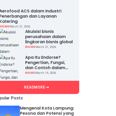
Aerofood ACS dalam Industri
Penerbangan dan Layanan
Katering
BISNIS
March 21, 2026
Akuisisi bisnis
perusahaan dalam
lingkaran bisnis global
BISNIS
March 21, 2026
Apa Itu Endorse?
Pengertian, Fungsi,
dan Contoh dalam
Dunia Bisnis
BISNIS
March 19, 2026
READMORE
pular Posts
Mengenal Kota Lampung:
Pesona dan Potensi yang