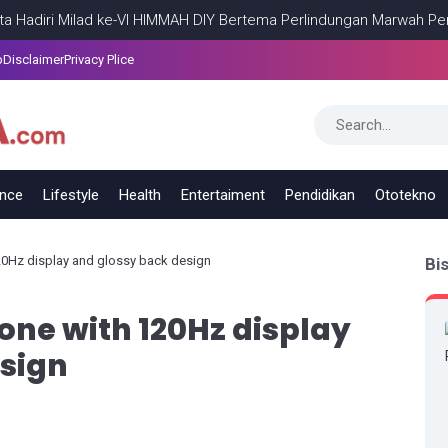
i Milad ke-VI HIMMAH DIY Bertema Perlindungan Marwah Perempuan
p
Disclaimer
Privacy Plice
ance
Lifestyle
Health
Entertaiment
Pendidikan
Ototekno
20Hz display and glossy back design
Bi
ne with 120Hz display
sign