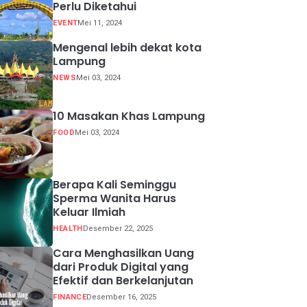
Perlu Diketahui
EVENT
Mei 11, 2024
Mengenal lebih dekat kota
Lampung
NEWS
Mei 03, 2024
10 Masakan Khas Lampung
FOOD
Mei 03, 2024
Berapa Kali Seminggu
Sperma Wanita Harus
Keluar Ilmiah
HEALTH
Desember 22, 2025
Cara Menghasilkan Uang
dari Produk Digital yang
Efektif dan Berkelanjutan
FINANCE
Desember 16, 2025