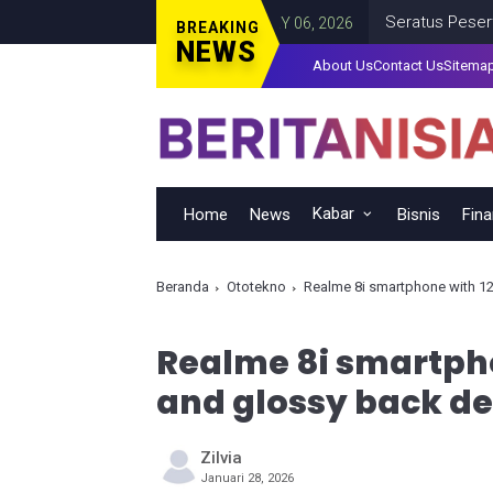
gan
Seratus Peserta Hadir
ENTERTAIMENT
JANUARY 06, 2026
BREAKING
NEWS
About Us
Contact Us
Sitema
Kabar
Home
News
Bisnis
Fin
Beranda
Ototekno
Realme 8i smartphone with 1
Realme 8i smartpho
and glossy back de
Zilvia
Januari 28, 2026