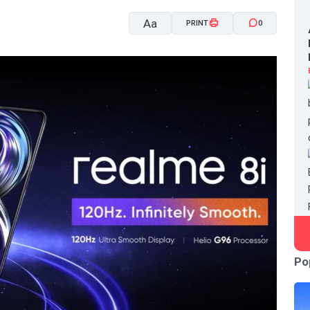
Aa
PRINT
0
A-
A+
Po