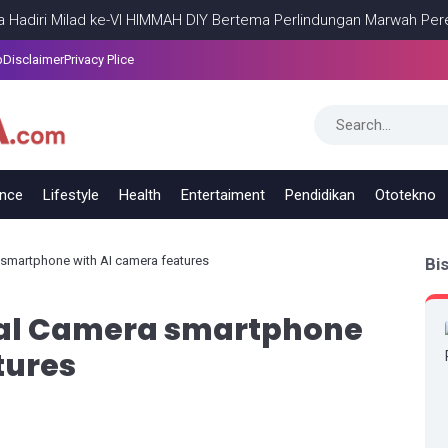
Milad ke-VI HIMMAH DIY Bertema Perlindungan Marwah Perempuan
p
Disclaimer
Privacy Plice
ance
Lifestyle
Health
Entertaiment
Pendidikan
Ototekno
 smartphone with AI camera features
Bi
ual Camera smartphone
tures