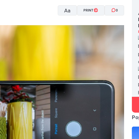
Aa
PRINT
0
A-
A+
Po