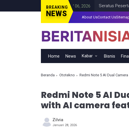
an
Seratus Peserta Hadiri 
ENTERTAIMENT
JANUARY 06, 2026
BREAKING
NEWS
About Us
Contact Us
Sitema
Kabar
Home
News
Bisnis
Fin
Beranda
Ototekno
Redmi Note 5 AI Dual Camera
Redmi Note 5 AI D
with AI camera fea
Zilvia
Januari 28, 2026