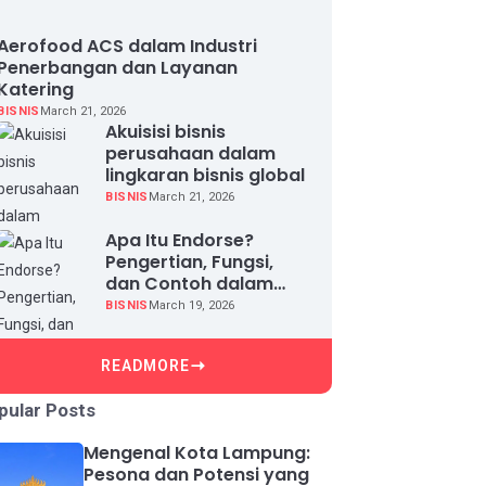
Aerofood ACS dalam Industri
Penerbangan dan Layanan
Katering
BISNIS
March 21, 2026
Akuisisi bisnis
perusahaan dalam
lingkaran bisnis global
BISNIS
March 21, 2026
Apa Itu Endorse?
Pengertian, Fungsi,
dan Contoh dalam
Dunia Bisnis
BISNIS
March 19, 2026
READMORE
pular Posts
Mengenal Kota Lampung:
Pesona dan Potensi yang