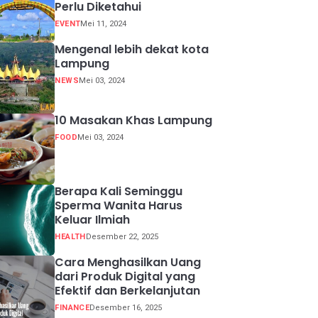
Perlu Diketahui
EVENT
Mei 11, 2024
Mengenal lebih dekat kota
Lampung
NEWS
Mei 03, 2024
10 Masakan Khas Lampung
FOOD
Mei 03, 2024
Berapa Kali Seminggu
Sperma Wanita Harus
Keluar Ilmiah
HEALTH
Desember 22, 2025
Cara Menghasilkan Uang
dari Produk Digital yang
Efektif dan Berkelanjutan
FINANCE
Desember 16, 2025