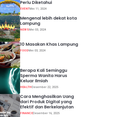
Perlu Diketahui
EVENT
Mei 11, 2024
Mengenal lebih dekat kota
Lampung
NEWS
Mei 03, 2024
10 Masakan Khas Lampung
FOOD
Mei 03, 2024
Berapa Kali Seminggu
Sperma Wanita Harus
Keluar Ilmiah
HEALTH
Desember 22, 2025
Cara Menghasilkan Uang
dari Produk Digital yang
Efektif dan Berkelanjutan
FINANCE
Desember 16, 2025