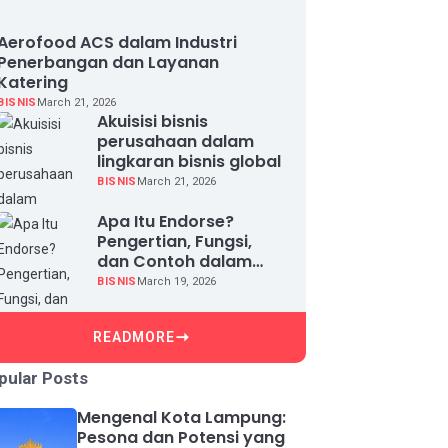
Aerofood ACS dalam Industri
Penerbangan dan Layanan
Katering
BISNIS
March 21, 2026
Akuisisi bisnis
perusahaan dalam
lingkaran bisnis global
BISNIS
March 21, 2026
Apa Itu Endorse?
Pengertian, Fungsi,
dan Contoh dalam
Dunia Bisnis
BISNIS
March 19, 2026
READMORE
pular Posts
Mengenal Kota Lampung:
Pesona dan Potensi yang