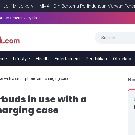
 Milad ke-VI HIMMAH DIY Bertema Perlindungan Marwah Perempuan
p
Disclaimer
Privacy Plice
ance
Lifestyle
Health
Entertaiment
Pendidikan
Ototekno
se with a smartphone and charging case
Bi
buds in use with a
arging case