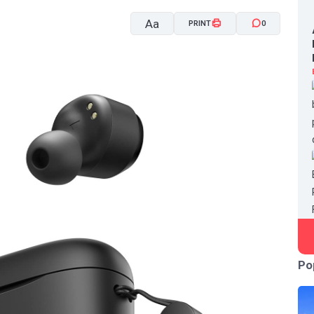
Aa
PRINT
0
A-
A+
Po