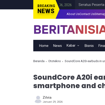
an
Seratus Peserta Hadiri
ENTERTAIMENT
JANUARY 06, 2026
BREAKING
NEWS
About Us
Contact Us
Sitema
Kabar
Home
News
Bisnis
Fin
Beranda
Ototekno
SoundCore A20i earbuds in u
SoundCore A20i ear
smartphone and ch
Zilvia
Januari 29, 2026