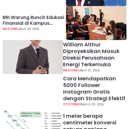
Kehilangan Sosok Beliau
BRI Warung Buncit Edukasi
Finansial di Kampus
Poltekip
NASIONAL
April 20, 2026
William Althur
Diproyeksikan Masuk
Direksi Perusahaan
Energi Terkemuka
NASIONAL
April 01, 2026
Cara Mendapatkan
5000 Follower
Instagram Gratis
dengan Strategi Efektif
OTOTEKNO
March 23, 2026
1 meter berapa
centimeter konversi