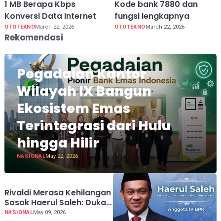
1 MB Berapa Kbps
Kode bank 7880 dan
Konversi Data Internet
fungsi lengkapnya
OTOTEKNO
March 22, 2026
OTOTEKNO
March 22, 2026
Rekomendasi
Pegadaian Kantor
Wilayah IX Bangun
Ekosistem Emas
Terintegrasi dari Hulu
hingga Hilir
NASIONAL
May 22, 2026
Rivaldi Merasa Kehilangan
Sosok Haerul Saleh: Duka
Mendalam Tanah Air
NASIONAL
May 09, 2026