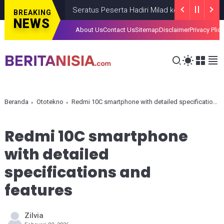
Seratus Peserta Hadiri Milad ke-VI HIMMAH DIY Ber
BREAKING
NEWS
About Us
Contact Us
Sitemap
Disclaimer
Privacy Plic
Beranda
Ototekno
Redmi 10C smartphone with detailed specifications and features
Redmi 10C smartphone
with detailed
specifications and
features
Zilvia