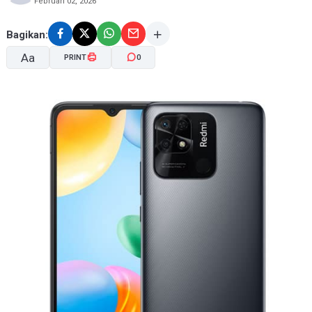
Februari 02, 2026
Bagikan:
Aa
PRINT
0
A-
A+