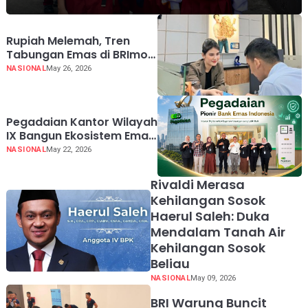
Rupiah Melemah, Tren
Tabungan Emas di BRImo
Semakin Diminati
NASIONAL
May 26, 2026
Pegadaian Kantor Wilayah
IX Bangun Ekosistem Emas
Terintegrasi dari Hulu
NASIONAL
May 22, 2026
hingga Hilir
Rivaldi Merasa
Kehilangan Sosok
Haerul Saleh: Duka
Mendalam Tanah Air
Kehilangan Sosok
Beliau
NASIONAL
May 09, 2026
BRI Warung Buncit