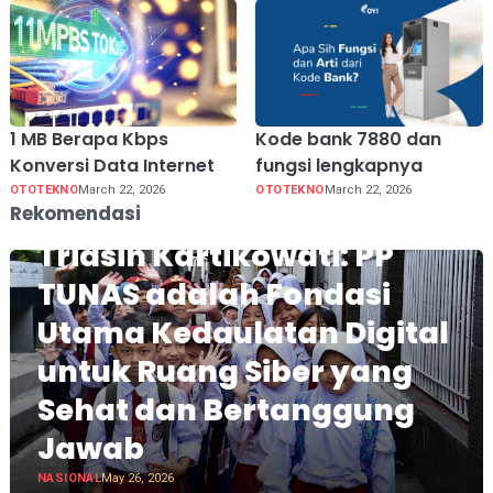
1 MB Berapa Kbps
Kode bank 7880 dan
Konversi Data Internet
fungsi lengkapnya
OTOTEKNO
March 22, 2026
OTOTEKNO
March 22, 2026
Rekomendasi
Triasih Kartikowati: PP
TUNAS adalah Fondasi
Utama Kedaulatan Digital
untuk Ruang Siber yang
Sehat dan Bertanggung
Jawab
NASIONAL
May 26, 2026