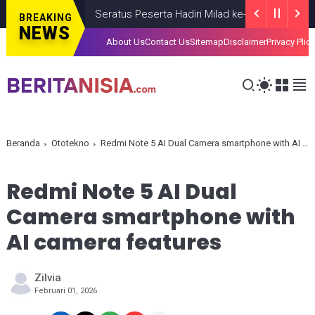
Seratus Peserta Hadiri Milad ke-VI HIMMAH DIY Bert
BREAKING
NEWS
About Us
Contact Us
Sitemap
Disclaimer
Privacy Plic
Beranda
Ototekno
Redmi Note 5 AI Dual Camera smartphone with AI camera features
Redmi Note 5 AI Dual
Camera smartphone with
AI camera features
Zilvia
Februari 01, 2026