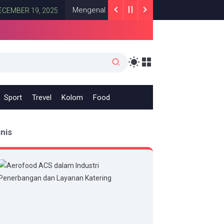
Mengenal Liga Copa del Rey: Sejarah, Format Sistem
 19, 2025
Sport
Trevel
Kolom
Food
snis