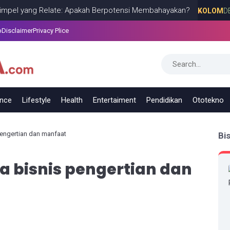
ang Relate: Apakah Berpotensi Membahayakan?
KOLOM
DECEMBER
p
Disclaimer
Privacy Plice
ance
Lifestyle
Health
Entertaiment
Pendidikan
Ototekno
 pengertian dan manfaat
Bi
ya bisnis pengertian dan