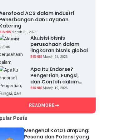
Aerofood ACS dalam Industri
Penerbangan dan Layanan
Katering
BISNIS
March 21, 2026
Akuisisi bisnis
perusahaan dalam
lingkaran bisnis global
BISNIS
March 21, 2026
Apa Itu Endorse?
Pengertian, Fungsi,
dan Contoh dalam
Dunia Bisnis
BISNIS
March 19, 2026
READMORE
pular Posts
Mengenal Kota Lampung:
Pesona dan Potensi yang