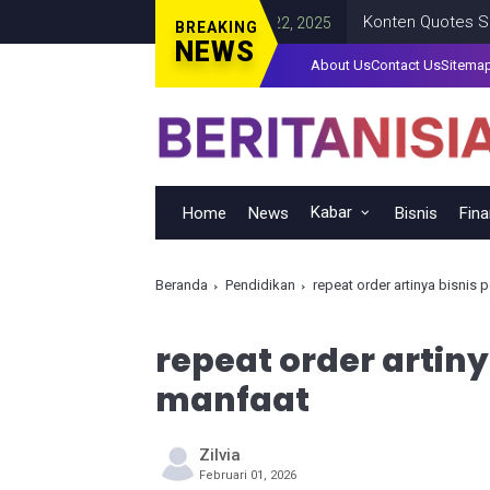
n UMKM
Konten Quotes Simpel y
NASIONAL
DECEMBER 22, 2025
BREAKING
NEWS
About Us
Contact Us
Sitema
Kabar
Home
News
Bisnis
Fin
Beranda
Pendidikan
repeat order artinya bisnis
repeat order artin
manfaat
Zilvia
Februari 01, 2026