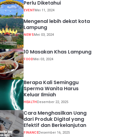
Perlu Diketahui
EVENT
Mei 11, 2024
Mengenal lebih dekat kota
Lampung
NEWS
Mei 03, 2024
10 Masakan Khas Lampung
FOOD
Mei 03, 2024
Berapa Kali Seminggu
Sperma Wanita Harus
Keluar Ilmiah
HEALTH
Desember 22, 2025
Cara Menghasilkan Uang
dari Produk Digital yang
Efektif dan Berkelanjutan
FINANCE
Desember 16, 2025