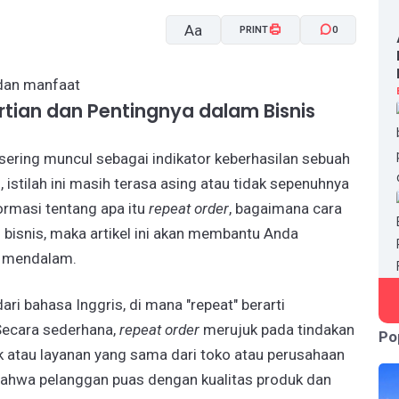
Aa
PRINT
0
A-
A+
rtian dan Pentingnya dalam Bisnis
" sering muncul sebagai indikator keberhasilan sebuah
istilah ini masih terasa asing atau tidak sepenuhnya
ormasi tentang apa itu
repeat order
, bagaimana cara
bisnis, maka artikel ini akan membantu Anda
h mendalam.
ari bahasa Inggris, di mana "repeat" berarti
 Secara sederhana,
repeat order
merujuk pada tindakan
Po
 atau layanan yang sama dari toko atau perusahaan
ahwa pelanggan puas dengan kualitas produk dan