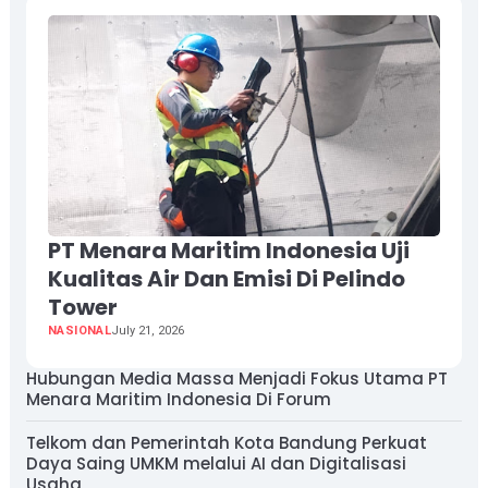
PT Menara Maritim Indonesia Uji
Kualitas Air Dan Emisi Di Pelindo
Tower
NASIONAL
July 21, 2026
Hubungan Media Massa Menjadi Fokus Utama PT
Menara Maritim Indonesia Di Forum
Telkom dan Pemerintah Kota Bandung Perkuat
Daya Saing UMKM melalui AI dan Digitalisasi
Usaha