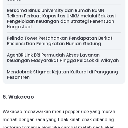
Bersama Binus University dan Rumah BUMN
Telkom Perkuat Kapasitas UMKM melalui Edukasi
Pengelolaan Keuangan dan Strategi Penentuan
Harga Jual
Pelindo Tower Pertahankan Pendapatan Berkat
Efisiensi Dan Peningkatan Hunian Gedung
AgenBRILink BRI Permudah Akses Layanan
Keuangan Masyarakat Hingga Pelosok di Wilayah
Mendobrak Stigma: Kejutan Kultural di Panggung
Pesantren
6. Wakacao
Wakacao menawarkan menu pepper rice yang murah
meriah dengan rasa yang tidak kalah enak dibanding
restoran ternama. Penyuka sambal matah pasti akan