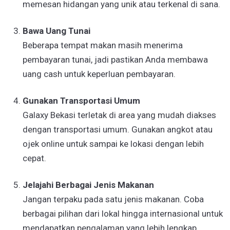
memesan hidangan yang unik atau terkenal di sana.
Bawa Uang Tunai
Beberapa tempat makan masih menerima
pembayaran tunai, jadi pastikan Anda membawa
uang cash untuk keperluan pembayaran.
Gunakan Transportasi Umum
Galaxy Bekasi terletak di area yang mudah diakses
dengan transportasi umum. Gunakan angkot atau
ojek online untuk sampai ke lokasi dengan lebih
cepat.
Jelajahi Berbagai Jenis Makanan
Jangan terpaku pada satu jenis makanan. Coba
berbagai pilihan dari lokal hingga internasional untuk
mendapatkan pengalaman yang lebih lengkap.