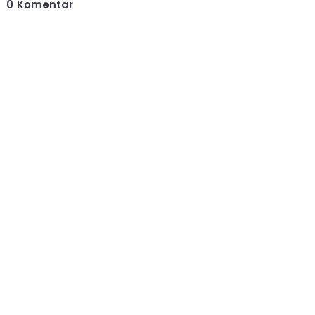
0
Komentar