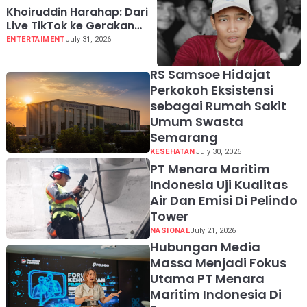
Khoiruddin Harahap: Dari
Live TikTok ke Gerakan
"Naik Bersama, Tumbuh
ENTERTAIMENT
July 31, 2026
Bersama" untuk Ekonomi
Kreator Indonesia
RS Samsoe Hidajat
Perkokoh Eksistensi
sebagai Rumah Sakit
Umum Swasta
Semarang
KESEHATAN
July 30, 2026
PT Menara Maritim
Indonesia Uji Kualitas
Air Dan Emisi Di Pelindo
Tower
NASIONAL
July 21, 2026
Hubungan Media
Massa Menjadi Fokus
Utama PT Menara
Maritim Indonesia Di