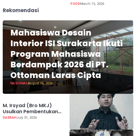
FOOD
March 15, 2026
Rekomendasi
Mahasiswa Desain
Interior ISI Surakarta Ikuti
Program Mahasiswa
Berdampak 2026 di PT.
Ottoman Laras Cipta
NASIONAL
August 06, 2026
M. Irsyad (Bro MKJ)
Usulkan Pembentukan
Harley Davidson Club
DAERAH
July 31, 2026
Indonesia Chapter Luwu
Raya