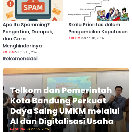
Apa Itu Spamming?
Skala Prioritas dalam
Pengertian, Dampak,
Pengambilan Keputusan
dan Cara
KOLOM
March 18, 2026
Menghindarinya
KOLOM
March 18, 2026
Rekomendasi
Telkom dan Pemerintah
Kota Bandung Perkuat
Daya Saing UMKM melalui
AI dan Digitalisasi Usaha
NASIONAL
June 25, 2026