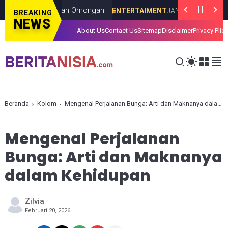
hir Jadi Bahan Omongan
Ser
ENTERTAIMENT
JANUARY 06, 2026
BREAKING
NEWS
About Us
Contact Us
Sitemap
Disclaimer
Privacy Plic
Beranda
Kolom
Mengenal Perjalanan Bunga: Arti dan Maknanya dalam Kehidupan
Mengenal Perjalanan
Bunga: Arti dan Maknanya
dalam Kehidupan
Zilvia
Februari 20, 2026