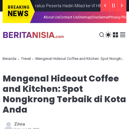
Seratus Peserta Hadiri Milad ke-VI HIMMAH DIY Bertema Pe
BREAKING
NEWS
About Us
Contact Us
Sitemap
Disclaimer
Privacy Plic
Beranda
Trevel
Mengenal Hideout Coffee and Kitchen: Spot Nongkrong Terbaik di Kota Anda
Mengenal Hideout Coffee
and Kitchen: Spot
Nongkrong Terbaik di Kota
Anda
Zilvia