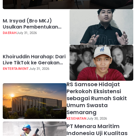
M. Irsyad (Bro MKJ)
Usulkan Pembentukan
Harley Davidson Club
DAERAH
July 31, 2026
Indonesia Chapter Luwu
Raya
Khoiruddin Harahap: Dari
Live TikTok ke Gerakan
"Naik Bersama, Tumbuh
ENTERTAIMENT
July 31, 2026
Bersama" untuk Ekonomi
Kreator Indonesia
RS Samsoe Hidajat
Perkokoh Eksistensi
sebagai Rumah Sakit
Umum Swasta
Semarang
KESEHATAN
July 30, 2026
PT Menara Maritim
Indonesia Uji Kualitas