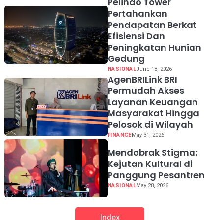
Pelindo Tower
dan Strategi Penentuan
Pertahankan
Harga Jual
Pendapatan Berkat
Efisiensi Dan
Peningkatan Hunian
Gedung
NASIONAL
June 18, 2026
AgenBRILink BRI
Permudah Akses
Layanan Keuangan
Masyarakat Hingga
Pelosok di Wilayah
FINANCE
May 31, 2026
Mendobrak Stigma:
Kejutan Kultural di
Panggung Pesantren
NASIONAL
May 28, 2026
Index