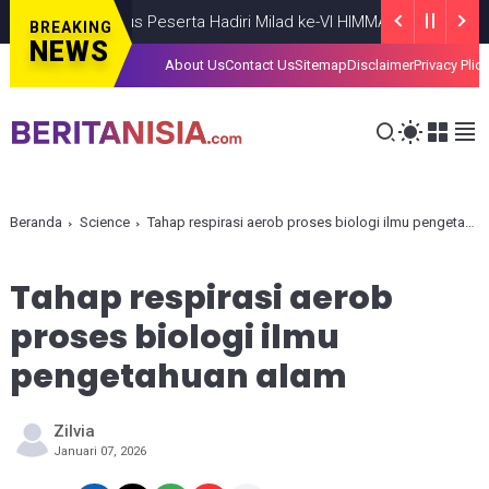
Seratus Peserta Hadiri Milad ke-VI HIMMAH DIY Bertema Perl
BREAKING
NEWS
About Us
Contact Us
Sitemap
Disclaimer
Privacy Plic
Beranda
Science
Tahap respirasi aerob proses biologi ilmu pengetahuan alam
Tahap respirasi aerob
proses biologi ilmu
pengetahuan alam
Zilvia
Januari 07, 2026