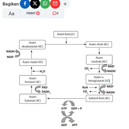
Bagikan:
Aa
PRINT
0
A-
A+