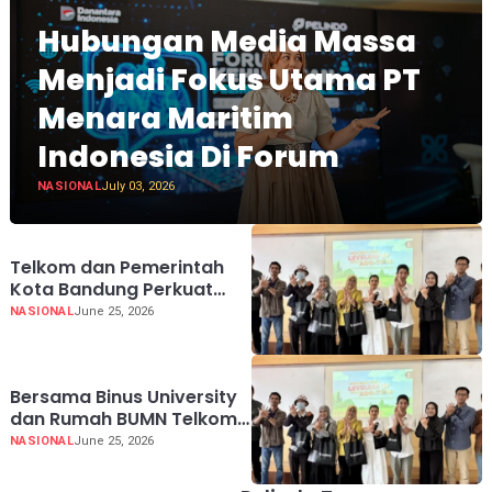
Hubungan Media Massa
Menjadi Fokus Utama PT
Menara Maritim
Indonesia Di Forum
NASIONAL
July 03, 2026
Telkom dan Pemerintah
Kota Bandung Perkuat
Daya Saing UMKM melalui
NASIONAL
June 25, 2026
AI dan Digitalisasi Usaha
Bersama Binus University
dan Rumah BUMN Telkom
Perkuat Kapasitas UMKM
NASIONAL
June 25, 2026
melalui Edukasi
Pengelolaan Keuangan