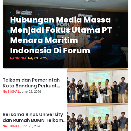
Hubungan Media Massa
Menjadi Fokus Utama PT
Menara Maritim
Indonesia Di Forum
NASIONAL
July 03, 2026
Telkom dan Pemerintah
Kota Bandung Perkuat
Daya Saing UMKM melalui
NASIONAL
June 25, 2026
AI dan Digitalisasi Usaha
Bersama Binus University
dan Rumah BUMN Telkom
Perkuat Kapasitas UMKM
NASIONAL
June 25, 2026