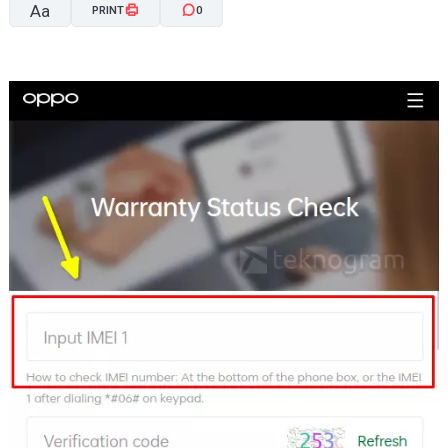
Aa
PRINT
0
A-
A+