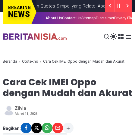
Konten Quotes Simpel yang Relate: Apakah Berpotensi Memb
BREAKING
NEWS
About Us
Contact Us
Sitemap
Disclaimer
Privacy Plic
Beranda
Ototekno
Cara Cek IMEI Oppo dengan Mudah dan Akurat
Cara Cek IMEI Oppo
dengan Mudah dan Akurat
Zilvia
Maret 11, 2026
Bagikan: