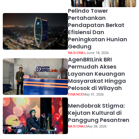
melalui Edukasi
Pengelolaan Keuangan
Pelindo Tower
dan Strategi Penentuan
Pertahankan
Harga Jual
Pendapatan Berkat
Efisiensi Dan
Peningkatan Hunian
Gedung
NASIONAL
June 18, 2026
AgenBRILink BRI
Permudah Akses
Layanan Keuangan
Masyarakat Hingga
Pelosok di Wilayah
FINANCE
May 31, 2026
Mendobrak Stigma:
Kejutan Kultural di
Panggung Pesantren
NASIONAL
May 28, 2026