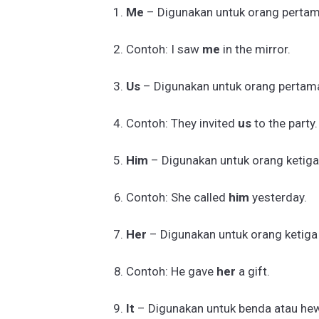
Me
– Digunakan untuk orang pertam
Contoh: I saw
me
in the mirror.
Us
– Digunakan untuk orang pertam
Contoh: They invited
us
to the party.
Him
– Digunakan untuk orang ketiga l
Contoh: She called
him
yesterday.
Her
– Digunakan untuk orang ketiga
Contoh: He gave
her
a gift.
It
– Digunakan untuk benda atau he