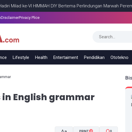
 Milad ke-VI HIMMAH DIY Bertema Perlindungan Marwah Perempuan
p
Disclaimer
Privacy Plice
ance
Lifestyle
Health
Entertaiment
Pendidikan
Ototekno
grammar
Bi
 in English grammar
Aa
PRINT
0