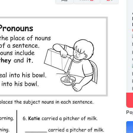
A-
A+
Po