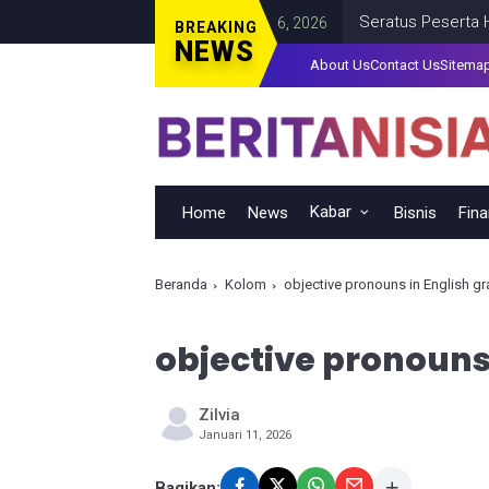
an
Seratus Peserta Hadiri
ENTERTAIMENT
JANUARY 06, 2026
BREAKING
NEWS
About Us
Contact Us
Sitema
Kabar
Home
News
Bisnis
Fin
Beranda
Kolom
objective pronouns in English 
objective pronouns
Zilvia
Januari 11, 2026
Bagikan: