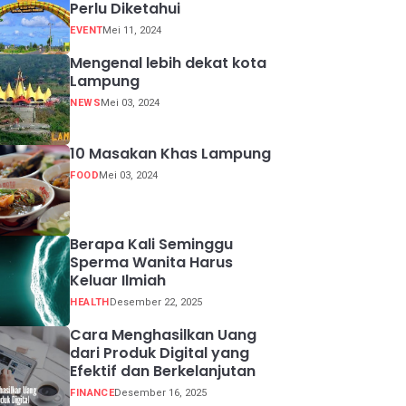
Perlu Diketahui
EVENT
Mei 11, 2024
Mengenal lebih dekat kota
Lampung
NEWS
Mei 03, 2024
10 Masakan Khas Lampung
FOOD
Mei 03, 2024
Berapa Kali Seminggu
Sperma Wanita Harus
Keluar Ilmiah
HEALTH
Desember 22, 2025
Cara Menghasilkan Uang
dari Produk Digital yang
Efektif dan Berkelanjutan
FINANCE
Desember 16, 2025