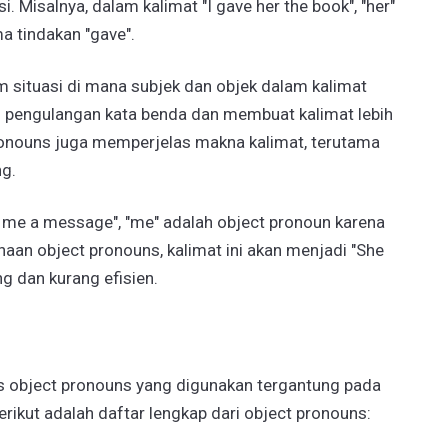
i. Misalnya, dalam kalimat "I gave her the book", "her"
a tindakan "gave".
m situasi di mana subjek dan objek dalam kalimat
pengulangan kata benda dan membuat kalimat lebih
pronouns juga memperjelas makna kalimat, terutama
ng.
t me a message", "me" adalah object pronoun karena
aan object pronouns, kalimat ini akan menjadi "She
g dan kurang efisien.
is object pronouns yang digunakan tergantung pada
erikut adalah daftar lengkap dari object pronouns: