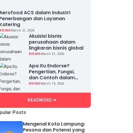
Aerofood ACS dalam Industri
Penerbangan dan Layanan
Katering
BISNIS
March 21, 2026
Akuisisi bisnis
perusahaan dalam
lingkaran bisnis global
BISNIS
March 21, 2026
Apa Itu Endorse?
Pengertian, Fungsi,
dan Contoh dalam
Dunia Bisnis
BISNIS
March 19, 2026
READMORE
pular Posts
Mengenal Kota Lampung:
Pesona dan Potensi yang