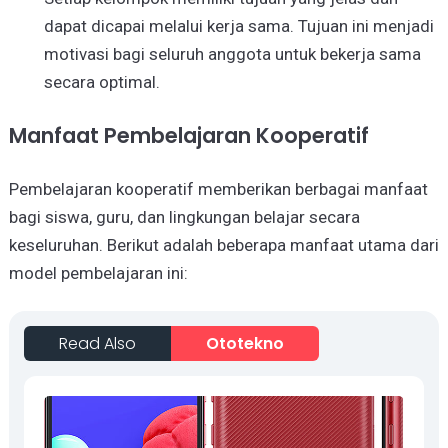
dapat dicapai melalui kerja sama. Tujuan ini menjadi
motivasi bagi seluruh anggota untuk bekerja sama
secara optimal.
Manfaat Pembelajaran Kooperatif
Pembelajaran kooperatif memberikan berbagai manfaat
bagi siswa, guru, dan lingkungan belajar secara
keseluruhan. Berikut adalah beberapa manfaat utama dari
model pembelajaran ini:
Read Also
Ototekno