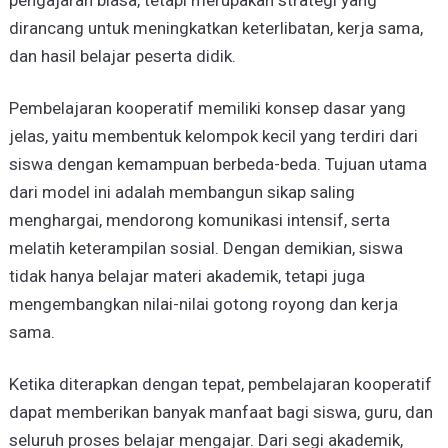
pengajaran biasa, tetapi merupakan strategi yang
dirancang untuk meningkatkan keterlibatan, kerja sama,
dan hasil belajar peserta didik.
Pembelajaran kooperatif memiliki konsep dasar yang
jelas, yaitu membentuk kelompok kecil yang terdiri dari
siswa dengan kemampuan berbeda-beda. Tujuan utama
dari model ini adalah membangun sikap saling
menghargai, mendorong komunikasi intensif, serta
melatih keterampilan sosial. Dengan demikian, siswa
tidak hanya belajar materi akademik, tetapi juga
mengembangkan nilai-nilai gotong royong dan kerja
sama.
Ketika diterapkan dengan tepat, pembelajaran kooperatif
dapat memberikan banyak manfaat bagi siswa, guru, dan
seluruh proses belajar mengajar. Dari segi akademik,