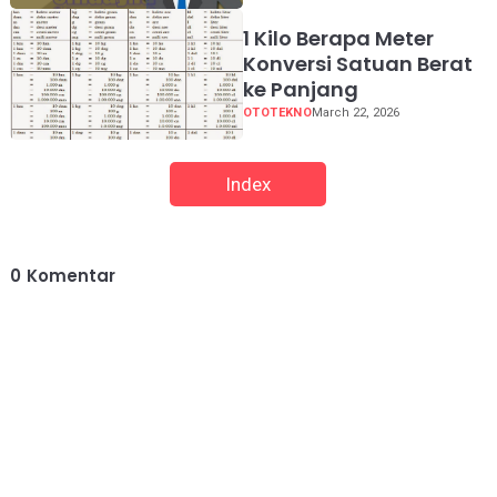
1 Kilo Berapa Meter
Konversi Satuan Berat
ke Panjang
OTOTEKNO
March 22, 2026
Index
0
Komentar