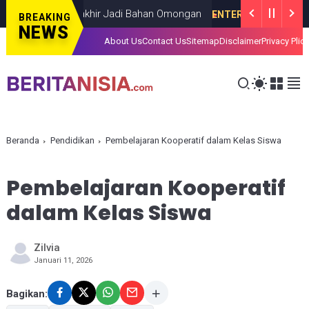
ya dan Berakhir Jadi Bahan Omongan
ENTERTAIMENT
JANUARY 06, 
BREAKING
NEWS
About Us
Contact Us
Sitemap
Disclaimer
Privacy Plic
Beranda
Pendidikan
Pembelajaran Kooperatif dalam Kelas Siswa
Pembelajaran Kooperatif
dalam Kelas Siswa
Zilvia
Januari 11, 2026
Bagikan: