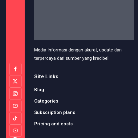
Media Informasi dengan akurat, update dan
terpercaya dari sumber yang kredibel
Site Links
Blog
Categories
Subscription plans
Pricing and costs