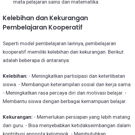
mata pelajaran sains dan matematika.
Kelebihan dan Kekurangan
Pembelajaran Kooperatif
Seperti model pembelajaran lainnya, pembelajaran
kooperatif memiliki kelebihan dan kekurangan. Berikut
adalah beberapa di antaranya:
Kelebihan:
- Meningkatkan partisipasi dan keterlibatan
siswa. - Membangun keterampilan sosial dan kerja sama.
- Meningkatkan rasa percaya diri dan motivasi belajar. -
Membantu siswa dengan berbagai kemampuan belajar.
Kekurangan:
- Memerlukan persiapan yang lebih matang
dari guru. - Bisa menyebabkan ketidakseimbangan dalam
kontribusi anggota kelompok. - Membutuhkan