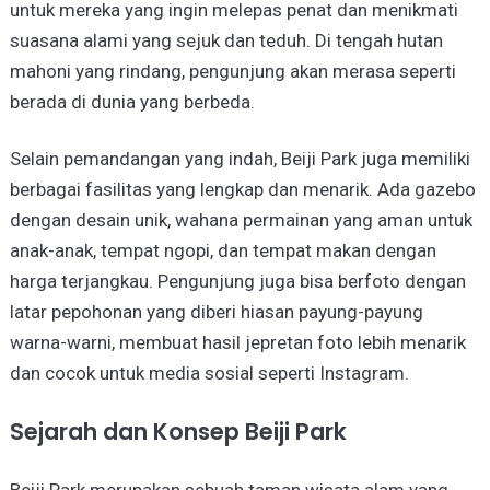
untuk mereka yang ingin melepas penat dan menikmati
suasana alami yang sejuk dan teduh. Di tengah hutan
mahoni yang rindang, pengunjung akan merasa seperti
berada di dunia yang berbeda.
Selain pemandangan yang indah, Beiji Park juga memiliki
berbagai fasilitas yang lengkap dan menarik. Ada gazebo
dengan desain unik, wahana permainan yang aman untuk
anak-anak, tempat ngopi, dan tempat makan dengan
harga terjangkau. Pengunjung juga bisa berfoto dengan
latar pepohonan yang diberi hiasan payung-payung
warna-warni, membuat hasil jepretan foto lebih menarik
dan cocok untuk media sosial seperti Instagram.
Sejarah dan Konsep Beiji Park
Beiji Park merupakan sebuah taman wisata alam yang