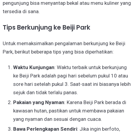
pengunjung bisa menyantap bekal atau menu kuliner yang
tersedia di sana.
Tips Berkunjung ke Beiji Park
Untuk memaksimalkan pengalaman berkunjung ke Beiji
Park, berikut beberapa tips yang bisa diperhatikan:
Waktu Kunjungan
: Waktu terbaik untuk berkunjung
ke Beiji Park adalah pagi hari sebelum pukul 10 atau
sore hari setelah pukul 3. Saat-saat ini biasanya lebih
sejuk dan tidak terlalu panas.
Pakaian yang Nyaman
: Karena Beiji Park berada di
kawasan hutan, pastikan untuk membawa pakaian
yang nyaman dan sesuai dengan cuaca.
Bawa Perlengkapan Sendiri
: Jika ingin berfoto,