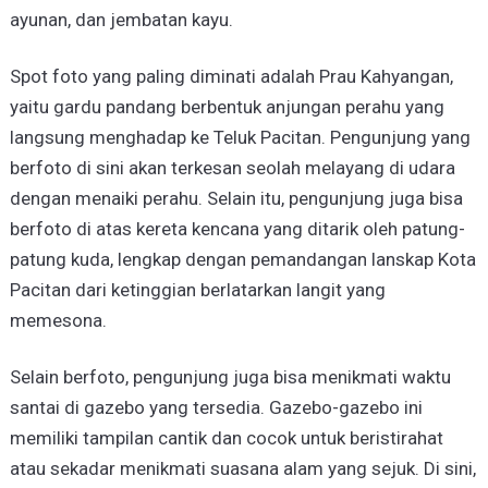
ayunan, dan jembatan kayu.
Spot foto yang paling diminati adalah Prau Kahyangan,
yaitu gardu pandang berbentuk anjungan perahu yang
langsung menghadap ke Teluk Pacitan. Pengunjung yang
berfoto di sini akan terkesan seolah melayang di udara
dengan menaiki perahu. Selain itu, pengunjung juga bisa
berfoto di atas kereta kencana yang ditarik oleh patung-
patung kuda, lengkap dengan pemandangan lanskap Kota
Pacitan dari ketinggian berlatarkan langit yang
memesona.
Selain berfoto, pengunjung juga bisa menikmati waktu
santai di gazebo yang tersedia. Gazebo-gazebo ini
memiliki tampilan cantik dan cocok untuk beristirahat
atau sekadar menikmati suasana alam yang sejuk. Di sini,