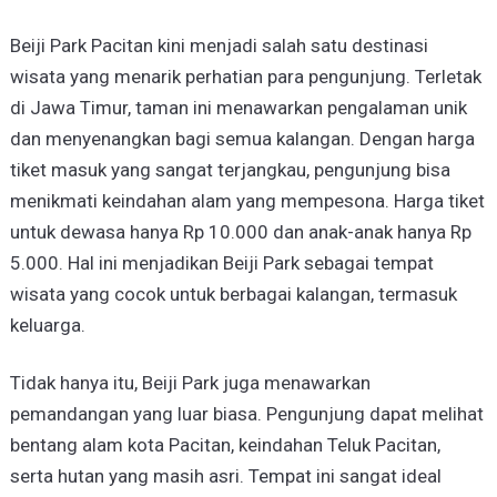
Beiji Park Pacitan kini menjadi salah satu destinasi
wisata yang menarik perhatian para pengunjung. Terletak
di Jawa Timur, taman ini menawarkan pengalaman unik
dan menyenangkan bagi semua kalangan. Dengan harga
tiket masuk yang sangat terjangkau, pengunjung bisa
menikmati keindahan alam yang mempesona. Harga tiket
untuk dewasa hanya Rp 10.000 dan anak-anak hanya Rp
5.000. Hal ini menjadikan Beiji Park sebagai tempat
wisata yang cocok untuk berbagai kalangan, termasuk
keluarga.
Tidak hanya itu, Beiji Park juga menawarkan
pemandangan yang luar biasa. Pengunjung dapat melihat
bentang alam kota Pacitan, keindahan Teluk Pacitan,
serta hutan yang masih asri. Tempat ini sangat ideal