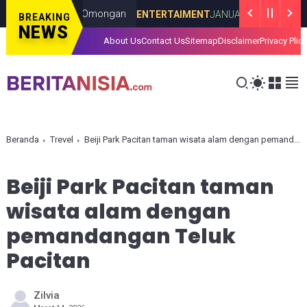
 Jadi Bahan Omongan
Seratu
ENTERTAIMENT
JANUARY 06, 2026
BREAKING
NEWS
About Us
Contact Us
Sitemap
Disclaimer
Privacy Plic
Beranda
Trevel
Beiji Park Pacitan taman wisata alam dengan pemandangan Teluk Pacitan
Beiji Park Pacitan taman
wisata alam dengan
pemandangan Teluk
Pacitan
Zilvia