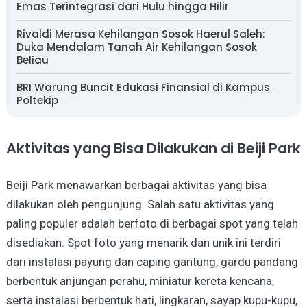
Emas Terintegrasi dari Hulu hingga Hilir
Rivaldi Merasa Kehilangan Sosok Haerul Saleh:
Duka Mendalam Tanah Air Kehilangan Sosok
Beliau
BRI Warung Buncit Edukasi Finansial di Kampus
Poltekip
Aktivitas yang Bisa Dilakukan di Beiji Park
Beiji Park menawarkan berbagai aktivitas yang bisa
dilakukan oleh pengunjung. Salah satu aktivitas yang
paling populer adalah berfoto di berbagai spot yang telah
disediakan. Spot foto yang menarik dan unik ini terdiri
dari instalasi payung dan caping gantung, gardu pandang
berbentuk anjungan perahu, miniatur kereta kencana,
serta instalasi berbentuk hati, lingkaran, sayap kupu-kupu,