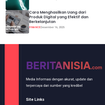
Cara Menghasilkan Uang dari
Produk Digital yang Efektif dan
Berkelanjutan
FINANCE
Desember 16, 2025
Media Informasi dengan akurat, update dan
terpercaya dari sumber yang kredibel
Site Links