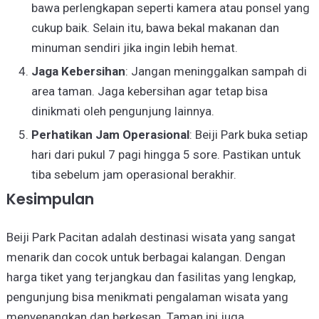
bawa perlengkapan seperti kamera atau ponsel yang
cukup baik. Selain itu, bawa bekal makanan dan
minuman sendiri jika ingin lebih hemat.
Jaga Kebersihan
: Jangan meninggalkan sampah di
area taman. Jaga kebersihan agar tetap bisa
dinikmati oleh pengunjung lainnya.
Perhatikan Jam Operasional
: Beiji Park buka setiap
hari dari pukul 7 pagi hingga 5 sore. Pastikan untuk
tiba sebelum jam operasional berakhir.
Kesimpulan
Beiji Park Pacitan adalah destinasi wisata yang sangat
menarik dan cocok untuk berbagai kalangan. Dengan
harga tiket yang terjangkau dan fasilitas yang lengkap,
pengunjung bisa menikmati pengalaman wisata yang
menyenangkan dan berkesan. Taman ini juga