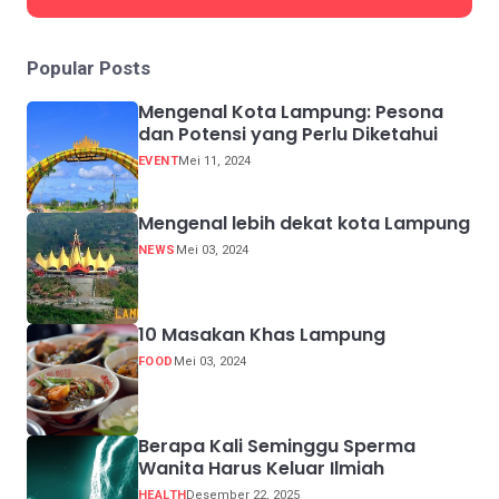
Popular Posts
Mengenal Kota Lampung: Pesona
dan Potensi yang Perlu Diketahui
EVENT
Mei 11, 2024
Mengenal lebih dekat kota Lampung
NEWS
Mei 03, 2024
10 Masakan Khas Lampung
FOOD
Mei 03, 2024
Berapa Kali Seminggu Sperma
Wanita Harus Keluar Ilmiah
HEALTH
Desember 22, 2025