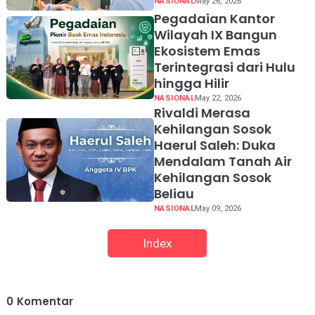
NASIONAL
May 26, 2026
Pegadaian Kantor
Wilayah IX Bangun
Ekosistem Emas
Terintegrasi dari Hulu
hingga Hilir
NASIONAL
May 22, 2026
Rivaldi Merasa
Kehilangan Sosok
Haerul Saleh: Duka
Mendalam Tanah Air
Kehilangan Sosok
Beliau
NASIONAL
May 09, 2026
Index
0
Komentar