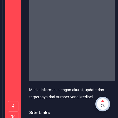
Media Informasi dengan akurat, update dan
terpercaya dari sumber yang kredibel
Site Links
Blog
Categories
Subscription plans
Pricing and costs
Useful Links
0%
Closed Captioning Policy
Accessibility Statement