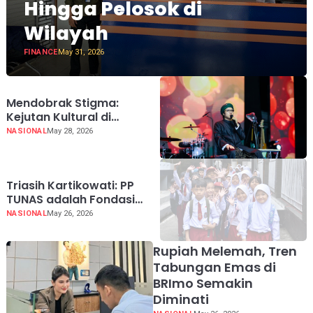
Hingga Pelosok di
Wilayah
FINANCE
May 31, 2026
Mendobrak Stigma:
Kejutan Kultural di
Panggung Pesantren
NASIONAL
May 28, 2026
Triasih Kartikowati: PP
TUNAS adalah Fondasi
Utama Kedaulatan Digital
NASIONAL
May 26, 2026
untuk Ruang Siber yang
Sehat dan Bertanggung
Rupiah Melemah, Tren
Jawab
Tabungan Emas di
BRImo Semakin
Diminati