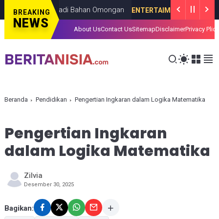
n Berakhir Jadi Bahan Omongan
ENTERTAIMENT
JANUARY 06, 2026
BREAKING
NEWS
About Us
Contact Us
Sitemap
Disclaimer
Privacy Plic
Beranda
Pendidikan
Pengertian Ingkaran dalam Logika Matematika
Pengertian Ingkaran
dalam Logika Matematika
Zilvia
Desember 30, 2025
Bagikan: