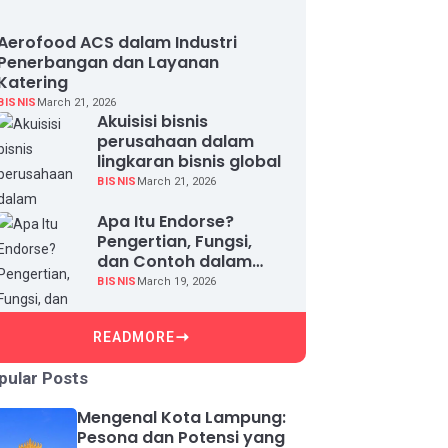
Aerofood ACS dalam Industri
Penerbangan dan Layanan
Katering
BISNIS
March 21, 2026
Akuisisi bisnis
perusahaan dalam
lingkaran bisnis global
BISNIS
March 21, 2026
Apa Itu Endorse?
Pengertian, Fungsi,
dan Contoh dalam
Dunia Bisnis
BISNIS
March 19, 2026
READMORE
pular Posts
Mengenal Kota Lampung:
Pesona dan Potensi yang