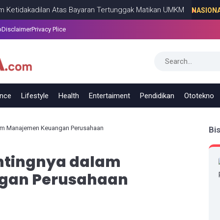
kadilan Atas Bayaran Tertunggak Matikan UMKM
NASIONAL
DECEM
p
Disclaimer
Privacy Plice
ance
Lifestyle
Health
Entertaiment
Pendidikan
Ototekno
alam Manajemen Keuangan Perusahaan
Bi
entingnya dalam
gan Perusahaan