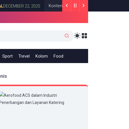
Konten Quotes Simpel yang Relate: Apakah Ber
BER 22, 2025
Sport
Trevel
Kolom
Food
snis