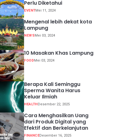
Perlu Diketahui
EVENT
Mei 11, 2024
Mengenal lebih dekat kota
Lampung
NEWS
Mei 03, 2024
10 Masakan Khas Lampung
FOOD
Mei 03, 2024
Berapa Kali Seminggu
Sperma Wanita Harus
Keluar Ilmiah
HEALTH
Desember 22, 2025
Cara Menghasilkan Uang
dari Produk Digital yang
Efektif dan Berkelanjutan
FINANCE
Desember 16, 2025