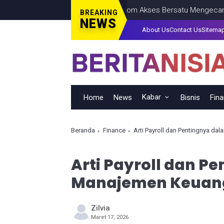
Ketika Mitra Telkom Akses Bersatu Mengecam Ketida
BREAKING
NEWS
About Us
Contact Us
Sitema
Kabar
Home
News
Bisnis
Fin
Beranda
Finance
Arti Payroll dan Pentingnya d
Arti Payroll dan P
Manajemen Keuan
Zilvia
Maret 17, 2026