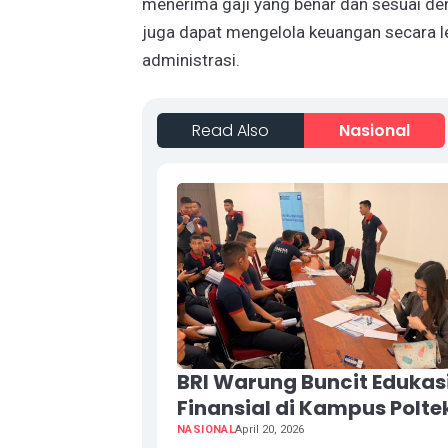
menerima gaji yang benar dan sesuai deng
juga dapat mengelola keuangan secara le
administrasi.
Read Also
Nasional
BRI Warung Buncit Edukas
Finansial di Kampus Polte
NASIONAL
April 20, 2026