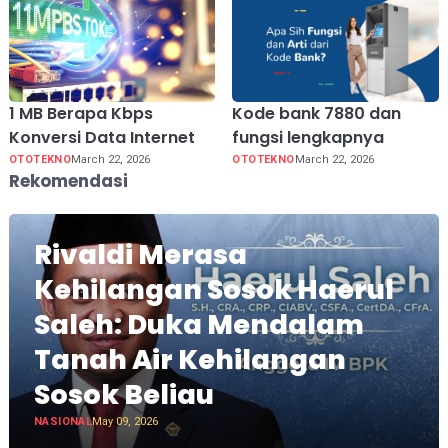
1 MB Berapa Kbps
Kode bank 7880 dan
Konversi Data Internet
fungsi lengkapnya
OTOTEKNO
March 22, 2026
OTOTEKNO
March 22, 2026
Rekomendasi
Rivaldi Merasa
Kehilangan Sosok Haerul
Saleh: Duka Mendalam
Tanah Air Kehilangan
Sosok Beliau
NASIONAL
May 09, 2026