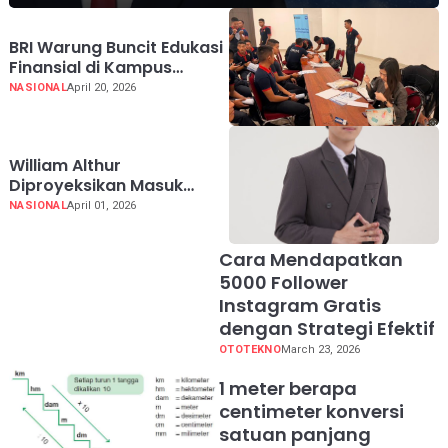
BRI Warung Buncit Edukasi
Finansial di Kampus
Poltekip
NASIONAL
April 20, 2026
William Althur
Diproyeksikan Masuk
Direksi Perusahaan Energi
NASIONAL
April 01, 2026
Terkemuka
Cara Mendapatkan
5000 Follower
Instagram Gratis
dengan Strategi Efektif
OTOTEKNO
March 23, 2026
1 meter berapa
centimeter konversi
satuan panjang