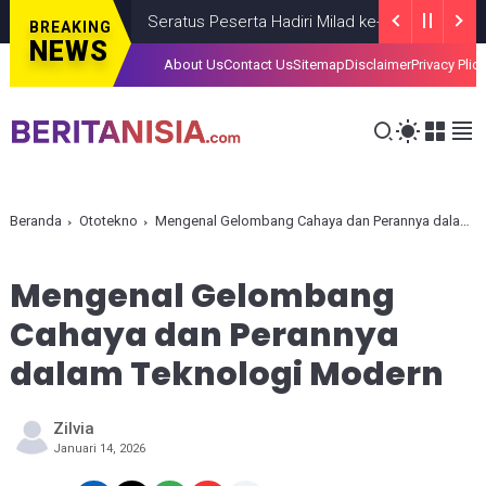
Seratus Peserta Hadiri Milad ke-VI HIMMAH DIY Ber
BREAKING
NEWS
About Us
Contact Us
Sitemap
Disclaimer
Privacy Plic
Beranda
Ototekno
Mengenal Gelombang Cahaya dan Perannya dalam Teknologi Modern
Mengenal Gelombang
Cahaya dan Perannya
dalam Teknologi Modern
Zilvia
Januari 14, 2026