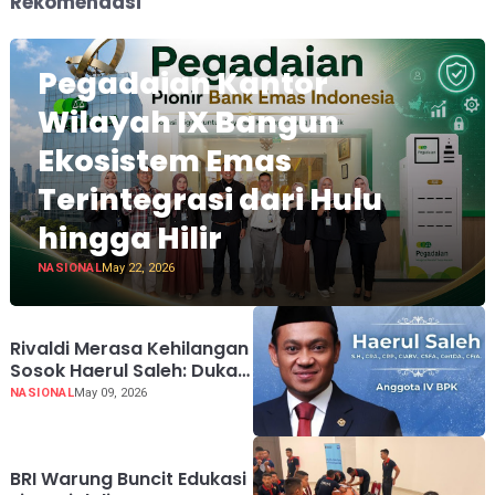
Rekomendasi
Pegadaian Kantor
Wilayah IX Bangun
Ekosistem Emas
Terintegrasi dari Hulu
hingga Hilir
NASIONAL
May 22, 2026
Rivaldi Merasa Kehilangan
Sosok Haerul Saleh: Duka
Mendalam Tanah Air
NASIONAL
May 09, 2026
Kehilangan Sosok Beliau
BRI Warung Buncit Edukasi