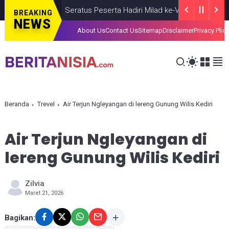
Seratus Peserta Hadiri Milad ke-VI HIMMAH DIY Berte
BREAKING
NEWS
About Us
Contact Us
Sitemap
Disclaimer
Privacy Plic
Beranda
Trevel
Air Terjun Ngleyangan di lereng Gunung Wilis Kediri
Air Terjun Ngleyangan di
lereng Gunung Wilis Kediri
Zilvia
Maret 21, 2026
Bagikan: