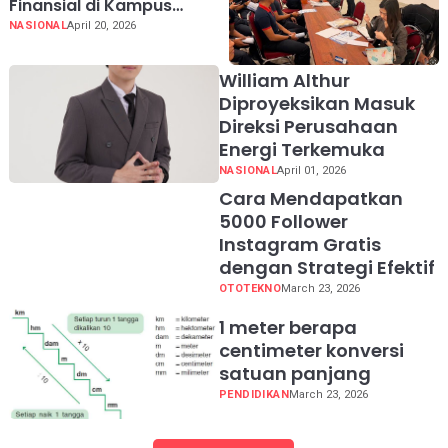
Finansial di Kampus
Poltekip
NASIONAL
April 20, 2026
William Althur
Diproyeksikan Masuk
Direksi Perusahaan
Energi Terkemuka
NASIONAL
April 01, 2026
Cara Mendapatkan
5000 Follower
Instagram Gratis
dengan Strategi Efektif
OTOTEKNO
March 23, 2026
1 meter berapa
centimeter konversi
satuan panjang
PENDIDIKAN
March 23, 2026