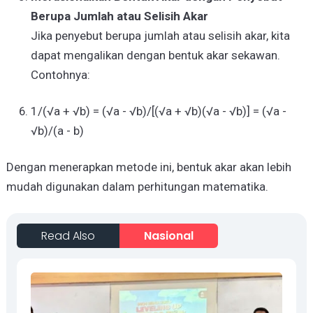
Berupa Jumlah atau Selisih Akar
Jika penyebut berupa jumlah atau selisih akar, kita
dapat mengalikan dengan bentuk akar sekawan.
Contohnya:
1/(√a + √b) = (√a - √b)/[(√a + √b)(√a - √b)] = (√a -
√b)/(a - b)
Dengan menerapkan metode ini, bentuk akar akan lebih
mudah digunakan dalam perhitungan matematika.
Read Also
Nasional