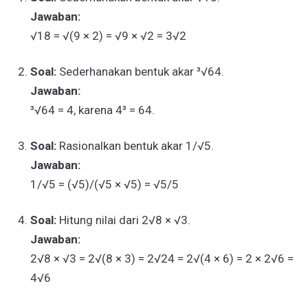
Jawaban:
√18 = √(9 × 2) = √9 × √2 = 3√2
Soal:
Sederhanakan bentuk akar ³√64.
Jawaban:
³√64 = 4, karena 4³ = 64.
Soal:
Rasionalkan bentuk akar 1/√5.
Jawaban:
1/√5 = (√5)/(√5 × √5) = √5/5
Soal:
Hitung nilai dari 2√8 × √3.
Jawaban:
2√8 × √3 = 2√(8 × 3) = 2√24 = 2√(4 × 6) = 2 × 2√6 =
4√6