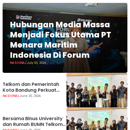
Hubungan Media Massa
Menjadi Fokus Utama PT
Menara Maritim
Indonesia Di Forum
NASIONAL
July 03, 2026
Telkom dan Pemerintah
Kota Bandung Perkuat
Daya Saing UMKM melalui
NASIONAL
June 25, 2026
AI dan Digitalisasi Usaha
Bersama Binus University
dan Rumah BUMN Telkom