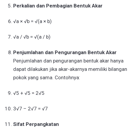
Perkalian dan Pembagian Bentuk Akar
√a × √b = √(a × b)
√a / √b = √(a / b)
Penjumlahan dan Pengurangan Bentuk Akar
Penjumlahan dan pengurangan bentuk akar hanya
dapat dilakukan jika akar-akarnya memiliki bilangan
pokok yang sama. Contohnya:
√5 + √5 = 2√5
3√7 – 2√7 = √7
Sifat Perpangkatan