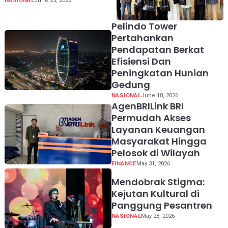
Perkuat Kapasitas UMKM
NASIONAL
June 25, 2026
melalui Edukasi
Pengelolaan Keuangan
Pelindo Tower
dan Strategi Penentuan
Pertahankan
Harga Jual
Pendapatan Berkat
Efisiensi Dan
Peningkatan Hunian
Gedung
NASIONAL
June 18, 2026
AgenBRILink BRI
Permudah Akses
Layanan Keuangan
Masyarakat Hingga
Pelosok di Wilayah
FINANCE
May 31, 2026
Mendobrak Stigma:
Kejutan Kultural di
Panggung Pesantren
NASIONAL
May 28, 2026