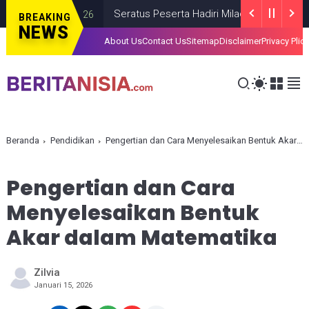
Seratus Peserta Hadiri Milad ke-VI HIMMAH DIY B
BREAKING
NEWS
About Us
Contact Us
Sitemap
Disclaimer
Privacy Plic
Beranda
Pendidikan
Pengertian dan Cara Menyelesaikan Bentuk Akar dalam Matematika
Pengertian dan Cara
Menyelesaikan Bentuk
Akar dalam Matematika
Zilvia
Januari 15, 2026