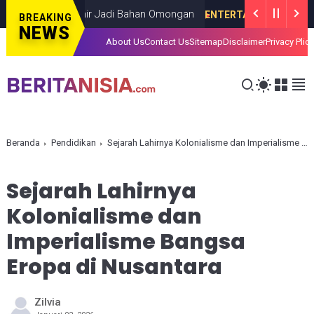
 dan Berakhir Jadi Bahan Omongan
ENTERTAIMENT
JANUARY 06, 20
BREAKING
NEWS
About Us
Contact Us
Sitemap
Disclaimer
Privacy Plic
Beranda
Pendidikan
Sejarah Lahirnya Kolonialisme dan Imperialisme Bangsa Eropa di Nusantara
Sejarah Lahirnya
Kolonialisme dan
Imperialisme Bangsa
Eropa di Nusantara
Zilvia