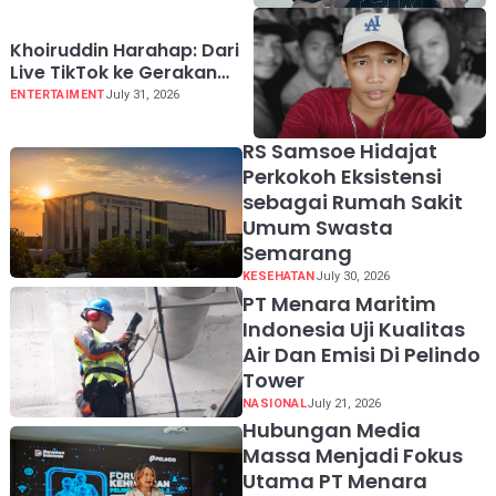
Raya
Khoiruddin Harahap: Dari
Live TikTok ke Gerakan
"Naik Bersama, Tumbuh
ENTERTAIMENT
July 31, 2026
Bersama" untuk Ekonomi
Kreator Indonesia
RS Samsoe Hidajat
Perkokoh Eksistensi
sebagai Rumah Sakit
Umum Swasta
Semarang
KESEHATAN
July 30, 2026
PT Menara Maritim
Indonesia Uji Kualitas
Air Dan Emisi Di Pelindo
Tower
NASIONAL
July 21, 2026
Hubungan Media
Massa Menjadi Fokus
Utama PT Menara