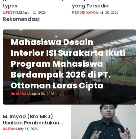
types
yang Tersedia
LIFESTYLE
March 20, 2026
PENDIDIKAN
March 20, 2026
Rekomendasi
Mahasiswa Desain
Interior ISI Surakarta Ikuti
Program Mahasiswa
Berdampak 2026 di PT.
Ottoman Laras Cipta
NASIONAL
August 06, 2026
M. Irsyad (Bro MKJ)
Usulkan Pembentukan
Harley Davidson Club
DAERAH
July 31, 2026
Indonesia Chapter Luwu