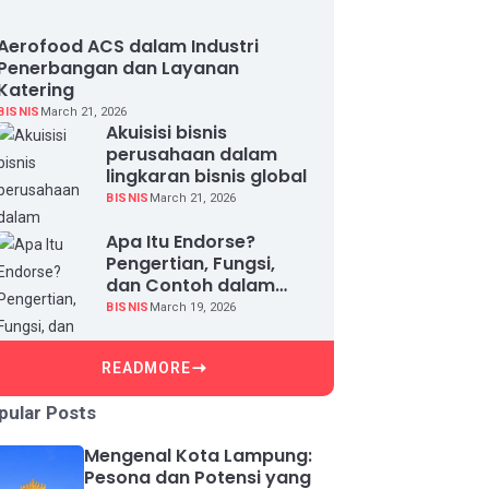
Aerofood ACS dalam Industri
Penerbangan dan Layanan
Katering
BISNIS
March 21, 2026
Akuisisi bisnis
perusahaan dalam
lingkaran bisnis global
BISNIS
March 21, 2026
Apa Itu Endorse?
Pengertian, Fungsi,
dan Contoh dalam
Dunia Bisnis
BISNIS
March 19, 2026
READMORE
pular Posts
Mengenal Kota Lampung:
Pesona dan Potensi yang