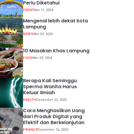
Perlu Diketahui
EVENT
Mei 11, 2024
Mengenal lebih dekat kota
Lampung
NEWS
Mei 03, 2024
10 Masakan Khas Lampung
FOOD
Mei 03, 2024
Berapa Kali Seminggu
Sperma Wanita Harus
Keluar Ilmiah
HEALTH
Desember 22, 2025
Cara Menghasilkan Uang
dari Produk Digital yang
Efektif dan Berkelanjutan
FINANCE
Desember 16, 2025