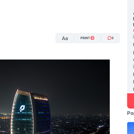
Aa
PRINT
0
A-
A+
Po