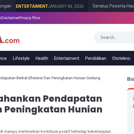
Seratus Peserta Hadiri Mila
ENTERTAIMENT
JANUARY 06, 2026
p
Disclaimer
Privacy Plice
ance
Lifestyle
Health
Entertaiment
Pendidikan
Ototekno
ndapatan Berkat Efisiensi Dan Peningkatan Hunian Gedung
Bi
tahankan Pendapatan
an Peningkatan Hunian
aik mampu memberikan kontribusi positif terhadap keberlanjutan