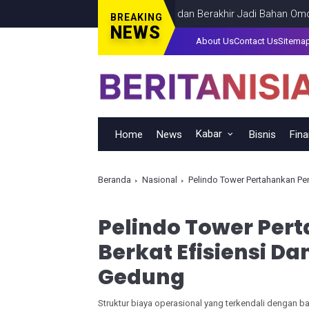
tang PDKT yang Terlalu Percaya dan Berakhir Jadi Bahan Omongan
BREAKING
NEWS
About Us
Contact Us
Sitema
Kabar
Home
News
Bisnis
Fin
Beranda
Nasional
Pelindo Tower Pertahankan Pe
Pelindo Tower Per
Berkat Efisiensi D
Gedung
Struktur biaya operasional yang terkendali dengan b