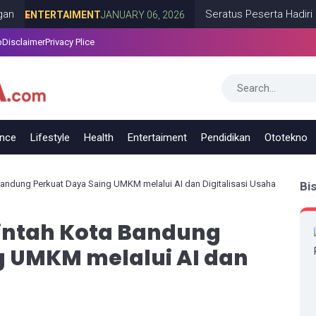
Seratus Peserta Hadiri Milad k
ERTAIMENT
JANUARY 06, 2026
p
Disclaimer
Privacy Plice
ance
Lifestyle
Health
Entertaiment
Pendidikan
Ototekno
andung Perkuat Daya Saing UMKM melalui AI dan Digitalisasi Usaha
Bi
intah Kota Bandung
g UMKM melalui AI dan