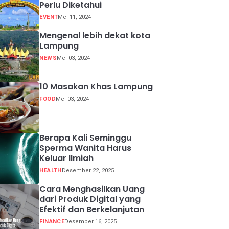
Perlu Diketahui
EVENT
Mei 11, 2024
Mengenal lebih dekat kota
Lampung
NEWS
Mei 03, 2024
10 Masakan Khas Lampung
FOOD
Mei 03, 2024
Berapa Kali Seminggu
Sperma Wanita Harus
Keluar Ilmiah
HEALTH
Desember 22, 2025
Cara Menghasilkan Uang
dari Produk Digital yang
Efektif dan Berkelanjutan
FINANCE
Desember 16, 2025