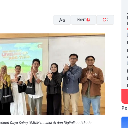
Aa
PRINT
0
A-
A+
Po
kuat Daya Saing UMKM melalui AI dan Digitalisasi Usaha