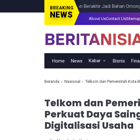
g PDKT yang Terlalu Percaya dan Berakhir Jadi Bahan Omongan
ENT
BREAKING
NEWS
About Us
Contact Us
Sitema
Kabar
Home
News
Bisnis
Fin
Beranda
Nasional
Telkom dan Pemerintah Kota B
Telkom dan Pemer
Perkuat Daya Sain
Digitalisasi Usaha