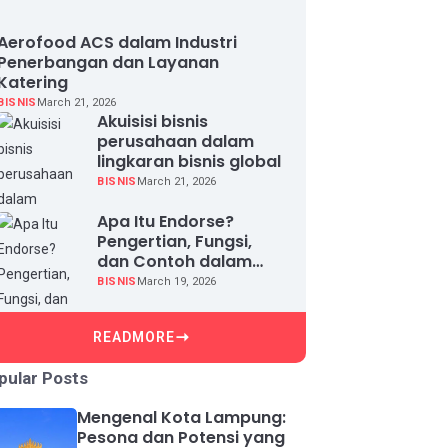
Aerofood ACS dalam Industri
Penerbangan dan Layanan
Katering
BISNIS
March 21, 2026
Akuisisi bisnis
perusahaan dalam
lingkaran bisnis global
BISNIS
March 21, 2026
Apa Itu Endorse?
Pengertian, Fungsi,
dan Contoh dalam
Dunia Bisnis
BISNIS
March 19, 2026
READMORE
pular Posts
Mengenal Kota Lampung:
Pesona dan Potensi yang