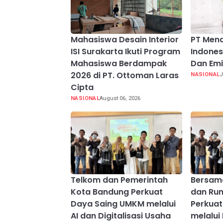
Mahasiswa Desain Interior
PT Mena
ISI Surakarta Ikuti Program
Indonesi
Mahasiswa Berdampak
Dan Emi
2026 di PT. Ottoman Laras
NASIONAL
J
Cipta
NASIONAL
August 06, 2026
Telkom dan Pemerintah
Bersama
Kota Bandung Perkuat
dan Ru
Daya Saing UMKM melalui
Perkua
AI dan Digitalisasi Usaha
melalui